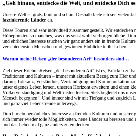
„Geh hinaus, entdecke die Welt, und entdecke Dich se
Unsere Welt ist groß, bunt und schön. Deshalb biete ich seit vielen J
faszinierende Länder
an.
Diese Touren sind sehr individuell zusammengestellt. Wir entdecken 
Höhepunkten so manches, was uns sonst wohl verborgen bliebe. Durc
und ehrliches Interesse tauchen wir ganz anders ein in fremde Kultur
verschiedensten Menschen und gewinnen Einblicke in ihr Leben.
Warum meine Reisen „der besonderen Art“ besonders sind…
Ziel dieser ErlebnisReisen „der besonderen Art“ ist es, Brücken zu 
Traditionen und Kulturen – immer mit aktuellem Bezug zum Hier und J
darum, Toleranz, Verständnis, Verständigung und Kommunikation zu f
unser eigenes Leben lernen, unseren Horizont erweitern und einen kle
Völkerverständigung und Weltfrieden leisten. Stets begleitet uns un
Mensch begegnen“. Und immer sind wir mit Tiefgang und zugleich Le
und ganz viel Lebensfreude unterwegs.
Durch mein persönliches Interesse an fremden Kulturen und unserer 
sich immer wieder tolle Möglichkeiten, neue Länder zu bereisen und m
und das Leben mal ganz anders zu entdecken.