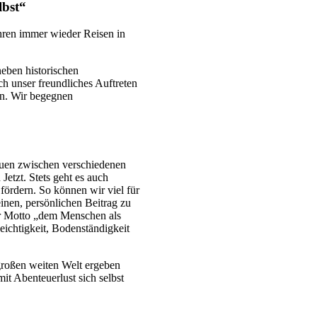
lbst“
ahren immer wieder Reisen in
neben historischen
h unser freundliches Auftreten
en. Wir begegnen
bauen zwischen verschiedenen
etzt. Stets geht es auch
ördern. So können wir viel für
inen, persönlichen Beitrag zu
ser Motto „dem Menschen als
ichtigkeit, Bodenständigkeit
großen weiten Welt ergeben
it Abenteuerlust sich selbst