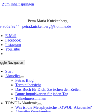
Zum Inhalt springen
Petra Maria Knickenberg
9 8052 9244
|
petra.knickenberg@t-online.de
E-Mail
Facebook
Instagram
YouTube
oggle Navigation
Start
Aktuelles
Petras Blog
Terminübersicht
Das Buch für Dich: Zwischen den Zeilen
Bunte Impulskarten für jeden Tag
Teilnehmerstimmen
TOWOL-Akademie
Was ist die Metaphysische TOWOL-Akademie?
Aktueller Stundenplan