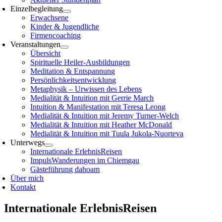
Einzelbegleitung
Erwachsene
Kinder & Jugendliche
Firmencoaching
Veranstaltungen
Übersicht
Spirituelle Heiler-Ausbildungen
Meditation & Entspannung
Persönlichkeitsentwicklung
Metaphysik – Urwissen des Lebens
Medialität & Intuition mit Gerrie March
Intuition & Manifestation mit Teresa Leong
Medialität & Intuition mit Jeremy Turner-Welch
Medialität & Intuition mit Heather McDonald
Medialität & Intuition mit Tuula Jukola-Nuorteva
Unterwegs
Internationale ErlebnisReisen
ImpulsWanderungen im Chiemgau
Gästeführung dahoam
Über mich
Kontakt
Internationale ErlebnisReisen