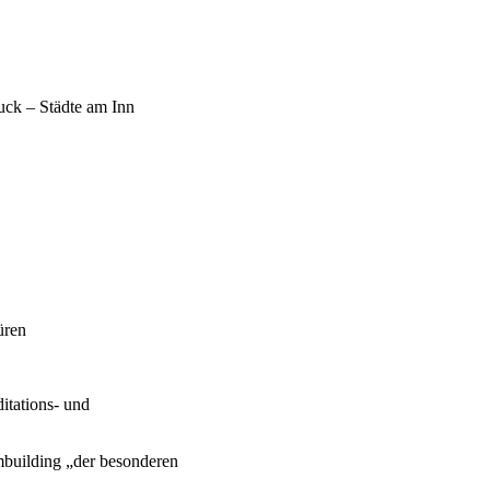
uck – Städte am Inn
üren
tations- und
mbuilding „der besonderen