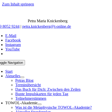
Zum Inhalt springen
Petra Maria Knickenberg
9 8052 9244
|
petra.knickenberg@t-online.de
E-Mail
Facebook
Instagram
YouTube
oggle Navigation
Start
Aktuelles
Petras Blog
Terminübersicht
Das Buch für Dich: Zwischen den Zeilen
Bunte Impulskarten für jeden Tag
Teilnehmerstimmen
TOWOL-Akademie
Was ist die Metaphysische TOWOL-Akademie?
Aktueller Stundenplan