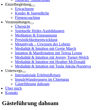
Einzelbegleitung
Erwachsene
Kinder & Jugendliche
Firmencoaching
Veranstaltungen
Übersicht
Spirituelle Heiler-Ausbildungen
Meditation & Entspannung
Persönlichkeitsentwicklung
Metaphysik – Urwissen des Lebens
Medialität & Intuition mit Gerrie March
Intuition & Manifestation mit Teresa Leong
Medialität & Intuition mit Jeremy Turner-Welch
Medialität & Intuition mit Heather McDonald
Medialität & Intuition mit Tuula Jukola-Nuorteva
Unterwegs
Internationale ErlebnisReisen
ImpulsWanderungen im Chiemgau
Gästeführung dahoam
Über mich
Kontakt
Gästeführung dahoam