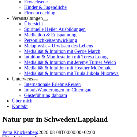
Erwachsene
Kinder & Jugendliche
Firmencoaching
Veranstaltungen
Übersicht
Spirituelle Heiler-Ausbildungen
Meditation & Entspannung
Persönlichkeitsentwicklung
Metaphysik – Urwissen des Lebens
Medialität & Intuition mit Gerrie March
Intuition & Manifestation mit Teresa Leong
Medialität & Intuition mit Jeremy Turner-Welch
Medialität & Intuition mit Heather McDonald
Medialität & Intuition mit Tuula Jukola-Nuorteva
Unterwegs
Internationale ErlebnisReisen
ImpulsWanderungen im Chiemgau
Gästeführung dahoam
Über mich
Kontakt
Natur pur in Schweden/Lappland
Petra Knickenberg
2026-08-08T00:00:00+02:00