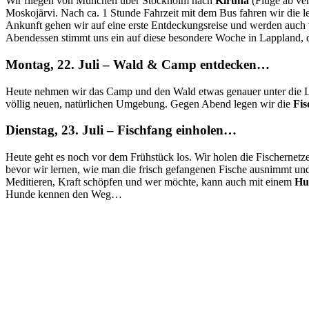
Wir fliegen von München über Stockholm nach
Kiruna
(Flüge ab ve
Moskojärvi. Nach ca. 1 Stunde Fahrzeit mit dem Bus fahren wir die
Ankunft gehen wir auf eine erste Entdeckungsreise und werden auch
Abendessen stimmt uns ein auf diese besondere Woche in Lappland,
Montag, 22. Juli – Wald & Camp entdecken…
Heute nehmen wir das Camp und den Wald etwas genauer unter die Lupe
völlig neuen, natürlichen Umgebung. Gegen Abend legen wir die
Fis
Dienstag, 23. Juli – Fischfang einholen…
Heute geht es noch vor dem Frühstück los. Wir holen die Fischernetze 
bevor wir lernen, wie man die frisch gefangenen Fische ausnimmt und
Meditieren, Kraft schöpfen und wer möchte, kann auch mit einem
Hu
Hunde kennen den Weg…