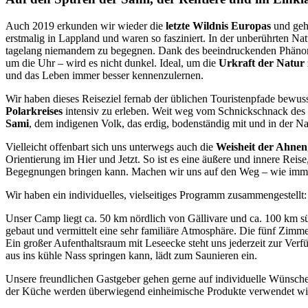
Auch 2019 erkunden wir wieder die
letzte Wildnis Europas
und geh
erstmalig in Lappland und waren so fasziniert. In der unberührten Na
tagelang niemandem zu begegnen. Dank des beeindruckenden Phän
um die Uhr – wird es nicht dunkel. Ideal, um die
Urkraft der Natur
und das Leben immer besser kennenzulernen.
Wir haben dieses Reiseziel fernab der üblichen Touristenpfade bewu
Polarkreises
intensiv zu erleben. Weit weg vom Schnickschnack des 
Sami
, dem indigenen Volk, das erdig, bodenständig mit und in der Nat
Vielleicht offenbart sich uns unterwegs auch die
Weisheit der Ahnen
Orientierung im Hier und Jetzt. So ist es eine äußere und innere Reis
Begegnungen bringen kann. Machen wir uns auf den Weg – wie imme
Wir haben ein individuelles, vielseitiges Programm zusammengestellt:
Unser Camp liegt ca. 50 km nördlich von Gällivare und ca. 100 km s
gebaut und vermittelt eine sehr familiäre Atmosphäre. Die fünf Zimmer 
Ein großer Aufenthaltsraum mit Leseecke steht uns jederzeit zur Ve
aus ins kühle Nass springen kann, lädt zum Saunieren ein.
Unsere freundlichen Gastgeber gehen gerne auf individuelle Wünsche 
der Küche werden überwiegend einheimische Produkte verwendet wie 