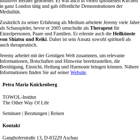
intuitiver Berater gearbeitet. Er war auch in vielen spirituellen Kirchen
in ganz London tätig und gab öffentliche Demonstrationen der
Medialität.
Zusätzlich zu seiner Erfahrung als Medium arbeitete Jeremy viele Jahre
als Schauspieler, bevor er 2005 umschulte als
Therapeut
für
Einzelpersonen, Paare und Familien. Er erlernte auch die
Heilkünste
von Shiatsu und Reiki
. Daher ist sein Ansatz sowohl spirituell als
auch therapeutisch.
Jeremy arbeitet mit der Geistigen Welt zusammen, um relevante
Informationen, Botschaften und Hinweise bereitzustellen, die
Beruhigung, Einsicht, Heilung und Harmonie bringen können. Nähere
Informationen finden Sie auf seiner
Website
.
Petra Maria Knickenberg
TOWOL-Institut
The Other Way Of Life
Seminare | Beratungen | Reisen
Kontakt
Ganghoferstraße 13, D-83229 Aschau