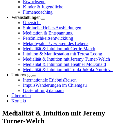
Erwachsene
Kinder & Jugendliche
Firmencoaching
Veranstaltungen
Übersicht
Spirituelle Heiler-Ausbildungen
Meditation & Entspannung
Persönlichkeitsentwicklung
Metaphysik – Urwissen des Lebens
Medialität & Intuition mit Gerrie March
Intuition & Manifestation mit Teresa Leong
Medialität & Intuition mit Jeremy Turner-Welch
Medialität & Intuition mit Heather McDonald
Medialität & Intuition mit Tuula Jukola-Nuorteva
Unterwegs
Internationale ErlebnisReisen
ImpulsWanderungen im Chiemgau
Gästeführung dahoam
Über mich
Kontakt
Medialität & Intuition mit Jeremy
Turner-Welch