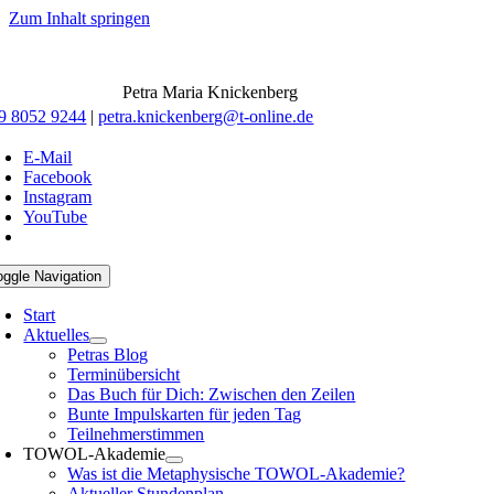
Zum Inhalt springen
Petra Maria Knickenberg
9 8052 9244
|
petra.knickenberg@t-online.de
E-Mail
Facebook
Instagram
YouTube
oggle Navigation
Start
Aktuelles
Petras Blog
Terminübersicht
Das Buch für Dich: Zwischen den Zeilen
Bunte Impulskarten für jeden Tag
Teilnehmerstimmen
TOWOL-Akademie
Was ist die Metaphysische TOWOL-Akademie?
Aktueller Stundenplan