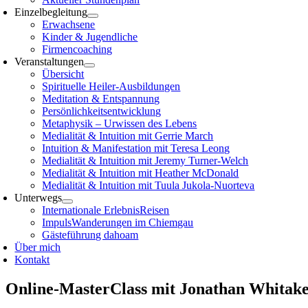
Einzelbegleitung
Erwachsene
Kinder & Jugendliche
Firmencoaching
Veranstaltungen
Übersicht
Spirituelle Heiler-Ausbildungen
Meditation & Entspannung
Persönlichkeitsentwicklung
Metaphysik – Urwissen des Lebens
Medialität & Intuition mit Gerrie March
Intuition & Manifestation mit Teresa Leong
Medialität & Intuition mit Jeremy Turner-Welch
Medialität & Intuition mit Heather McDonald
Medialität & Intuition mit Tuula Jukola-Nuorteva
Unterwegs
Internationale ErlebnisReisen
ImpulsWanderungen im Chiemgau
Gästeführung dahoam
Über mich
Kontakt
Online-MasterClass mit Jonathan Whitak