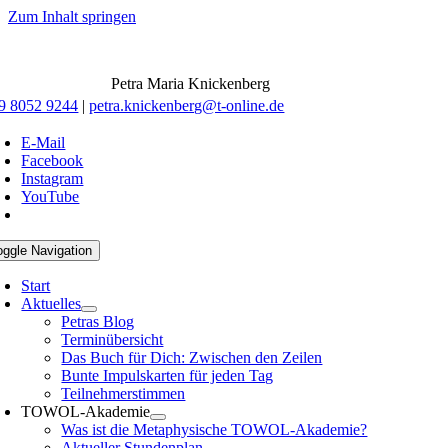
Zum Inhalt springen
Petra Maria Knickenberg
9 8052 9244
|
petra.knickenberg@t-online.de
E-Mail
Facebook
Instagram
YouTube
oggle Navigation
Start
Aktuelles
Petras Blog
Terminübersicht
Das Buch für Dich: Zwischen den Zeilen
Bunte Impulskarten für jeden Tag
Teilnehmerstimmen
TOWOL-Akademie
Was ist die Metaphysische TOWOL-Akademie?
Aktueller Stundenplan