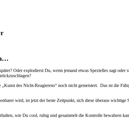
er
rn…
später? Oder explodierst Du, wenn jemand etwas Spezielles sagt oder si
urückzuschlagen?
e „Kunst des Nicht-Reagierens“ noch nicht gemeistert. Das ist die Fähi
henbarer wird, ist jetzt der beste Zeitpunkt, sich diese überaus wichti
erhalten, wie Du cool, ruhig und gesammelt die Kontrolle bewahren ka