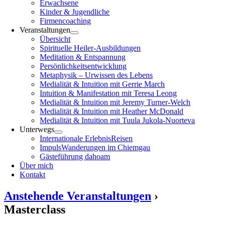
Erwachsene
Kinder & Jugendliche
Firmencoaching
Veranstaltungen
Übersicht
Spirituelle Heiler-Ausbildungen
Meditation & Entspannung
Persönlichkeitsentwicklung
Metaphysik – Urwissen des Lebens
Medialität & Intuition mit Gerrie March
Intuition & Manifestation mit Teresa Leong
Medialität & Intuition mit Jeremy Turner-Welch
Medialität & Intuition mit Heather McDonald
Medialität & Intuition mit Tuula Jukola-Nuorteva
Unterwegs
Internationale ErlebnisReisen
ImpulsWanderungen im Chiemgau
Gästeführung dahoam
Über mich
Kontakt
Anstehende Veranstaltungen
›
Masterclass