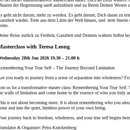
auern der Begrenzung sanft aufzulösen und zu Ihrem Deinen Wesen z
s geht nicht darum, mehr zu werden. Es geht darum, Dich daran zu er
anzheit wieder. Trete aus dem Lärm der Welt hinaus, und trete hinein u
eins.
eine Reise zurück zu Freiheit, Ganzheit und Deinem wahren Selbst beg
Masterclass with Teresa Leong
ednesday 28th Jan 2026 19.30 – 21.00 h
emembering Your True Self – The Journey Beyond Limitation
re you ready to journey from a sense of separation into wholeness? Fr
oin us for a transformative master class: Remembering Your True Self. Th
he walls of limitation and come home to the essence of who you truly ar
his is not about becoming more. It is about remembering who you alrea
oise and into the quiet, limitless power of your own being.
our journey back to freedom, wholeness, and your true self begins here
ranslator & Organiser: Petra Knickenberg