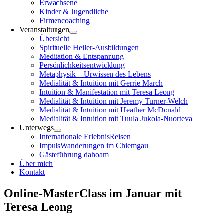
Erwachsene
Kinder & Jugendliche
Firmencoaching
Veranstaltungen
Übersicht
Spirituelle Heiler-Ausbildungen
Meditation & Entspannung
Persönlichkeitsentwicklung
Metaphysik – Urwissen des Lebens
Medialität & Intuition mit Gerrie March
Intuition & Manifestation mit Teresa Leong
Medialität & Intuition mit Jeremy Turner-Welch
Medialität & Intuition mit Heather McDonald
Medialität & Intuition mit Tuula Jukola-Nuorteva
Unterwegs
Internationale ErlebnisReisen
ImpulsWanderungen im Chiemgau
Gästeführung dahoam
Über mich
Kontakt
Online-MasterClass im Januar mit
Teresa Leong