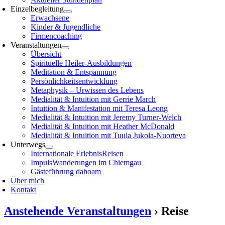
Einzelbegleitung
Erwachsene
Kinder & Jugendliche
Firmencoaching
Veranstaltungen
Übersicht
Spirituelle Heiler-Ausbildungen
Meditation & Entspannung
Persönlichkeitsentwicklung
Metaphysik – Urwissen des Lebens
Medialität & Intuition mit Gerrie March
Intuition & Manifestation mit Teresa Leong
Medialität & Intuition mit Jeremy Turner-Welch
Medialität & Intuition mit Heather McDonald
Medialität & Intuition mit Tuula Jukola-Nuorteva
Unterwegs
Internationale ErlebnisReisen
ImpulsWanderungen im Chiemgau
Gästeführung dahoam
Über mich
Kontakt
Anstehende Veranstaltungen
› Reise