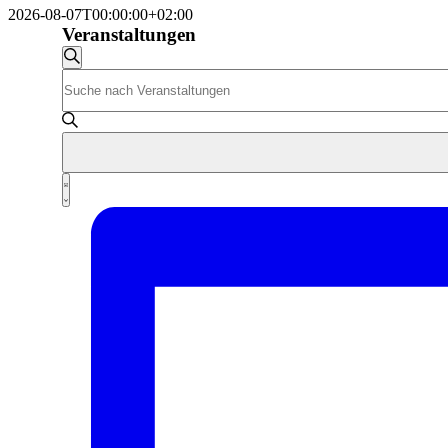
2026-08-07T00:00:00+02:00
Veranstaltungen
Veranstaltungen
Suche
Bitte
Suche
Schlüsselwort
und
eingeben.
Suche
Ansichten,
nach
Navigation
Veranstaltungen
Veranstaltung
Schlüsselwort.
Liste
Ansichten-
Navigation