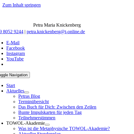
Zum Inhalt springen
Petra Maria Knickenberg
9 8052 9244
|
petra.knickenberg@t-online.de
E-Mail
Facebook
Instagram
YouTube
oggle Navigation
Start
Aktuelles
Petras Blog
Terminübersicht
Das Buch für Dich: Zwischen den Zeilen
Bunte Impulskarten für jeden Tag
Teilnehmerstimmen
TOWOL-Akademie
Was ist die Metaphysische TOWOL-Akademie?
Aktueller Stundenplan