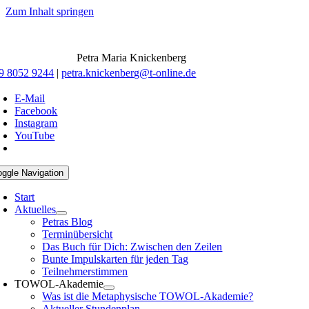
Zum Inhalt springen
Petra Maria Knickenberg
9 8052 9244
|
petra.knickenberg@t-online.de
E-Mail
Facebook
Instagram
YouTube
oggle Navigation
Start
Aktuelles
Petras Blog
Terminübersicht
Das Buch für Dich: Zwischen den Zeilen
Bunte Impulskarten für jeden Tag
Teilnehmerstimmen
TOWOL-Akademie
Was ist die Metaphysische TOWOL-Akademie?
Aktueller Stundenplan