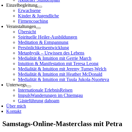
Einzelbegleitung
Erwachsene
Kinder & Jugendliche
Firmencoaching
Veranstaltungen
Übersicht
Spirituelle Heiler-Ausbildungen
Meditation & Entspannung
Persönlichkeitsentwicklung
Metaphysik – Urwissen des Lebens
Medialität & Intuition mit Gerrie March
Intuition & Manifestation mit Teresa Leong
Medialität & Intuition mit Jeremy Turner-Welch
Medialität & Intuition mit Heather McDonald
Medialität & Intuition mit Tuula Jukola-Nuorteva
Unterwegs
Internationale ErlebnisReisen
ImpulsWanderungen im Chiemgau
Gästeführung dahoam
Über mich
Kontakt
Samstags-Online-Masterclass mit Petra