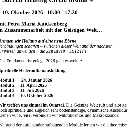
10. Oktober 2026 | 10:00
-
17:30
mit Petra Maria Knickenberg
in Zusammenarbeit mit der Geistigen Welt…
Bringen wir Heilung auf eine neue Ebene
Verbindungen schaffen – zwischen dieser Welt und der nächsten
UrWissen anwenden – die Zeit ist reif – JETZT!!!
Das Fundament ist gelegt. 2026 geht es weiter:
Spirituelle Heileraufbauausbildung
Modul 1 24. Januar 2026
Modul 2 11. April 2026
Modul 3 11. Juli 2026
Modul 4 10. Oktober 2026
Wir treffen uns einmal im Quartal.
Die Geistige Welt ruft und gibt ga
hoch spirituelle und zugleich sehr bodenständige, dynamische Ausbildu
Ziehen wir Kreise, verbinden wir Mikrokosmos und Makrokosmos.
Während der aufeinander aufbauenden Module lernen wir die theoreti