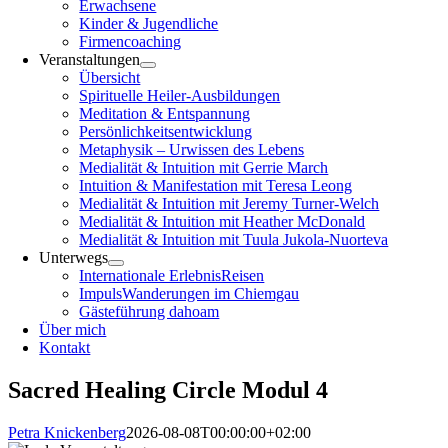
Erwachsene
Kinder & Jugendliche
Firmencoaching
Veranstaltungen
Übersicht
Spirituelle Heiler-Ausbildungen
Meditation & Entspannung
Persönlichkeitsentwicklung
Metaphysik – Urwissen des Lebens
Medialität & Intuition mit Gerrie March
Intuition & Manifestation mit Teresa Leong
Medialität & Intuition mit Jeremy Turner-Welch
Medialität & Intuition mit Heather McDonald
Medialität & Intuition mit Tuula Jukola-Nuorteva
Unterwegs
Internationale ErlebnisReisen
ImpulsWanderungen im Chiemgau
Gästeführung dahoam
Über mich
Kontakt
Sacred Healing Circle Modul 4
Petra Knickenberg
2026-08-08T00:00:00+02:00