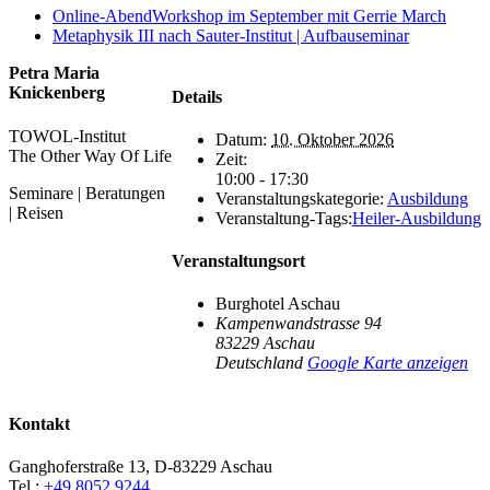
Online-AbendWorkshop im September mit Gerrie March
Metaphysik III nach Sauter-Institut | Aufbauseminar
Petra Maria
Knickenberg
Details
TOWOL-Institut
Datum:
10. Oktober 2026
The Other Way Of Life
Zeit:
10:00 - 17:30
Seminare | Beratungen
Veranstaltungskategorie:
Ausbildung
| Reisen
Veranstaltung-Tags:
Heiler-Ausbildung
Veranstaltungsort
Burghotel Aschau
Kampenwandstrasse 94
83229
Aschau
Deutschland
Google Karte anzeigen
Kontakt
Ganghoferstraße 13, D-83229 Aschau
Tel.:
+49 8052 9244