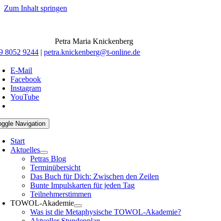
Zum Inhalt springen
Petra Maria Knickenberg
9 8052 9244
|
petra.knickenberg@t-online.de
E-Mail
Facebook
Instagram
YouTube
oggle Navigation
Start
Aktuelles
Petras Blog
Terminübersicht
Das Buch für Dich: Zwischen den Zeilen
Bunte Impulskarten für jeden Tag
Teilnehmerstimmen
TOWOL-Akademie
Was ist die Metaphysische TOWOL-Akademie?
Aktueller Stundenplan