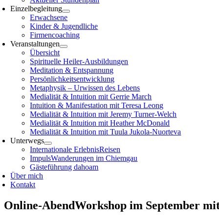
Einzelbegleitung
Erwachsene
Kinder & Jugendliche
Firmencoaching
Veranstaltungen
Übersicht
Spirituelle Heiler-Ausbildungen
Meditation & Entspannung
Persönlichkeitsentwicklung
Metaphysik – Urwissen des Lebens
Medialität & Intuition mit Gerrie March
Intuition & Manifestation mit Teresa Leong
Medialität & Intuition mit Jeremy Turner-Welch
Medialität & Intuition mit Heather McDonald
Medialität & Intuition mit Tuula Jukola-Nuorteva
Unterwegs
Internationale ErlebnisReisen
ImpulsWanderungen im Chiemgau
Gästeführung dahoam
Über mich
Kontakt
Online-AbendWorkshop im September mit