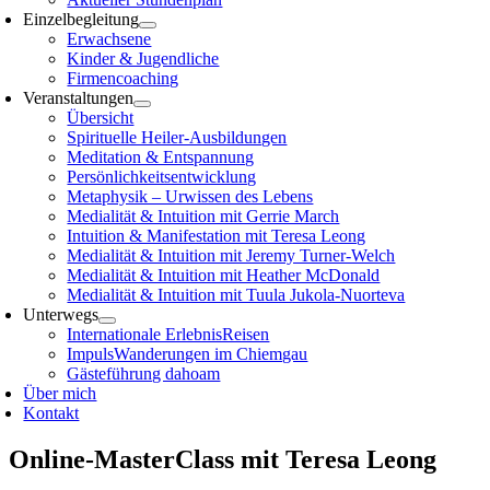
Einzelbegleitung
Erwachsene
Kinder & Jugendliche
Firmencoaching
Veranstaltungen
Übersicht
Spirituelle Heiler-Ausbildungen
Meditation & Entspannung
Persönlichkeitsentwicklung
Metaphysik – Urwissen des Lebens
Medialität & Intuition mit Gerrie March
Intuition & Manifestation mit Teresa Leong
Medialität & Intuition mit Jeremy Turner-Welch
Medialität & Intuition mit Heather McDonald
Medialität & Intuition mit Tuula Jukola-Nuorteva
Unterwegs
Internationale ErlebnisReisen
ImpulsWanderungen im Chiemgau
Gästeführung dahoam
Über mich
Kontakt
Online-MasterClass mit Teresa Leong