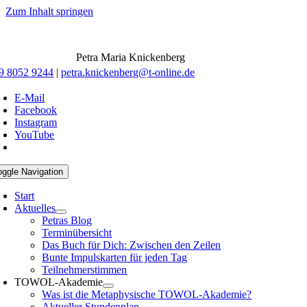
Zum Inhalt springen
Petra Maria Knickenberg
9 8052 9244
|
petra.knickenberg@t-online.de
E-Mail
Facebook
Instagram
YouTube
oggle Navigation
Start
Aktuelles
Petras Blog
Terminübersicht
Das Buch für Dich: Zwischen den Zeilen
Bunte Impulskarten für jeden Tag
Teilnehmerstimmen
TOWOL-Akademie
Was ist die Metaphysische TOWOL-Akademie?
Aktueller Stundenplan