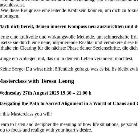
ntschlüsselst.
 Wie diese Ereignisse eine leitende Kraft sein können, um dich zu fo
u bringen.
ach dich bereit, deinen inneren Kompass neu auszurichten und 
erne eine kraftvolle und wirkungsvolle Methode, um schmerzhafte Eri
rsetze sie durch eine neue, inspirierende Realität und verankere diese 
rhalte ein Clearing für die nächste Phase deiner Seelenschritte, die dic
ringe ein Anliegen mit, das du in deinem Leben verändern möchtest.
Keine Sorge: Du wirst nicht öffentlich gefragt, was es ist. Es bleibt zw
Masterclass with Teresa Leong
ednesday 27th August 2025 19.30 – 21.00 h
avigating the Path to Sacred Alignment in a World of Chaos and
n this Masterclass you will:
earn to listen and decipher the meaning of how life situations, personal
ou to focus and realign with your heart’s desire.