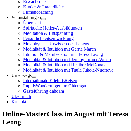
Erwachsene
Kinder & Jugendliche
Firmencoaching
Veranstaltungen
Übersicht
Spirituelle Heiler-Ausbildungen
Meditation & Entspannung
Persönlichkeitsentwicklung
Metaphysik – Urwissen des Lebens
Medialität & Intuition mit Gerrie March
Intuition & Manifestation mit Teresa Leong
Medialität & Intuition mit Jeremy Turner-Welch
Medialität & Intuition mit Heather McDonald
Medialität & Intuition mit Tuula Jukola-Nuorteva
Unterwegs
Internationale ErlebnisReisen
ImpulsWanderungen im Chiemgau
Gästeführung dahoam
Über mich
Kontakt
Online-MasterClass im August mit Teresa
Leong