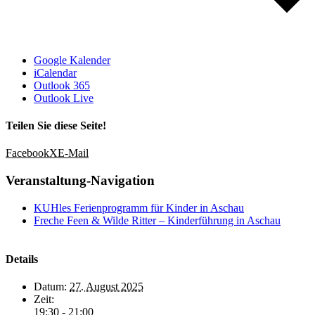
Google Kalender
iCalendar
Outlook 365
Outlook Live
Teilen Sie diese Seite!
Facebook
X
E-Mail
Veranstaltung-Navigation
KUHles Ferienprogramm für Kinder in Aschau
Freche Feen & Wilde Ritter – Kinderführung in Aschau
Details
Datum:
27. August 2025
Zeit:
19:30 - 21:00