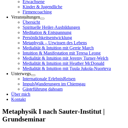
Erwachsene
Kinder & Jugendliche
Firmencoaching
Veranstaltungen
Übersicht
Spirituelle Heiler-Ausbildungen
Meditation & Entspannung
Persönlichkeitsentwicklung
Metaphysik – Urwissen des Lebens
Medialität & Intuition mit Gerrie March
Intuition & Manifestation mit Teresa Leong
Medialität & Intuition mit Jeremy Turner-Welch
Medialität & Intuition mit Heather McDonald
Medialität & Intuition mit Tuula Jukola-Nuorteva
Unterwegs
Internationale ErlebnisReisen
ImpulsWanderungen im Chiemgau
Gästeführung dahoam
Über mich
Kontakt
Metaphysik I nach Sauter-Institut |
Grundseminar