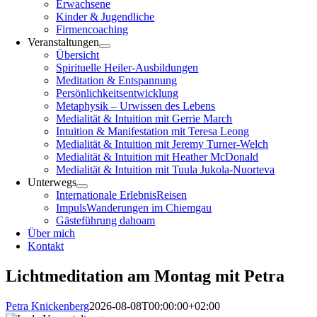
Erwachsene
Kinder & Jugendliche
Firmencoaching
Veranstaltungen
Übersicht
Spirituelle Heiler-Ausbildungen
Meditation & Entspannung
Persönlichkeitsentwicklung
Metaphysik – Urwissen des Lebens
Medialität & Intuition mit Gerrie March
Intuition & Manifestation mit Teresa Leong
Medialität & Intuition mit Jeremy Turner-Welch
Medialität & Intuition mit Heather McDonald
Medialität & Intuition mit Tuula Jukola-Nuorteva
Unterwegs
Internationale ErlebnisReisen
ImpulsWanderungen im Chiemgau
Gästeführung dahoam
Über mich
Kontakt
Lichtmeditation am Montag mit Petra
Petra Knickenberg
2026-08-08T00:00:00+02:00