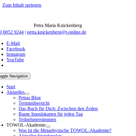
Zum Inhalt springen
Petra Maria Knickenberg
9 8052 9244
|
petra.knickenberg@t-online.de
E-Mail
Facebook
Instagram
YouTube
oggle Navigation
Start
Aktuelles
Petras Blog
Terminübersicht
Das Buch für Dich: Zwischen den Zeilen
Bunte Impulskarten für jeden Tag
Teilnehmerstimmen
TOWOL-Akademie
Was ist die Metaphysische TOWOL-Akademie?
Aktueller Stundenplan