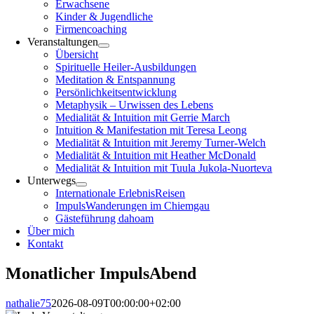
Erwachsene
Kinder & Jugendliche
Firmencoaching
Veranstaltungen
Übersicht
Spirituelle Heiler-Ausbildungen
Meditation & Entspannung
Persönlichkeitsentwicklung
Metaphysik – Urwissen des Lebens
Medialität & Intuition mit Gerrie March
Intuition & Manifestation mit Teresa Leong
Medialität & Intuition mit Jeremy Turner-Welch
Medialität & Intuition mit Heather McDonald
Medialität & Intuition mit Tuula Jukola-Nuorteva
Unterwegs
Internationale ErlebnisReisen
ImpulsWanderungen im Chiemgau
Gästeführung dahoam
Über mich
Kontakt
Monatlicher ImpulsAbend
nathalie75
2026-08-09T00:00:00+02:00