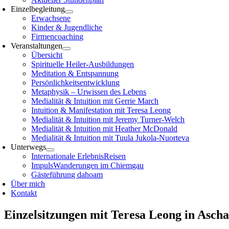
Einzelbegleitung
Erwachsene
Kinder & Jugendliche
Firmencoaching
Veranstaltungen
Übersicht
Spirituelle Heiler-Ausbildungen
Meditation & Entspannung
Persönlichkeitsentwicklung
Metaphysik – Urwissen des Lebens
Medialität & Intuition mit Gerrie March
Intuition & Manifestation mit Teresa Leong
Medialität & Intuition mit Jeremy Turner-Welch
Medialität & Intuition mit Heather McDonald
Medialität & Intuition mit Tuula Jukola-Nuorteva
Unterwegs
Internationale ErlebnisReisen
ImpulsWanderungen im Chiemgau
Gästeführung dahoam
Über mich
Kontakt
Einzelsitzungen mit Teresa Leong in Asch