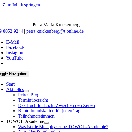
Zum Inhalt springen
Petra Maria Knickenberg
9 8052 9244
|
petra.knickenberg@t-online.de
E-Mail
Facebook
Instagram
YouTube
oggle Navigation
Start
Aktuelles
Petras Blog
Terminübersicht
Das Buch für Dich: Zwischen den Zeilen
Bunte Impulskarten für jeden Tag
Teilnehmerstimmen
TOWOL-Akademie
Was ist die Metaphysische TOWOL-Akademie?
Aktueller Stundenplan