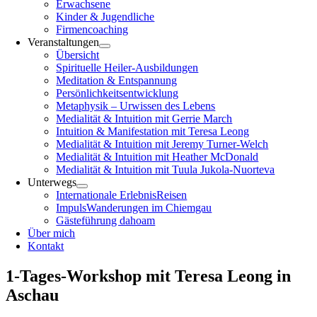
Erwachsene
Kinder & Jugendliche
Firmencoaching
Veranstaltungen
Übersicht
Spirituelle Heiler-Ausbildungen
Meditation & Entspannung
Persönlichkeitsentwicklung
Metaphysik – Urwissen des Lebens
Medialität & Intuition mit Gerrie March
Intuition & Manifestation mit Teresa Leong
Medialität & Intuition mit Jeremy Turner-Welch
Medialität & Intuition mit Heather McDonald
Medialität & Intuition mit Tuula Jukola-Nuorteva
Unterwegs
Internationale ErlebnisReisen
ImpulsWanderungen im Chiemgau
Gästeführung dahoam
Über mich
Kontakt
1-Tages-Workshop mit Teresa Leong in
Aschau