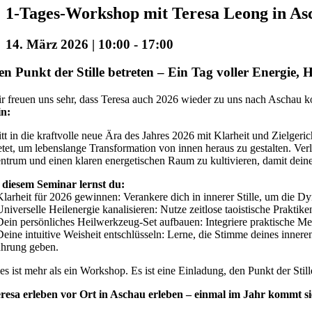
1-Tages-Workshop mit Teresa Leong in As
14. März 2026 | 10:00
-
17:00
en Punkt der Stille betreten – Ein Tag voller Energie, H
r freuen uns sehr, dass Teresa auch 2026 wieder zu uns nach Aschau
in:
itt in die kraftvolle neue Ära des Jahres 2026 mit Klarheit und Zielgeri
etet, um lebenslange Transformation von innen heraus zu gestalten. Verl
ntrum und einen klaren energetischen Raum zu kultivieren, damit dein
 diesem Seminar lernst du:
Klarheit für 2026 gewinnen: Verankere dich in innerer Stille, um die 
Universelle Heilenergie kanalisieren: Nutze zeitlose taoistische Praktik
Dein persönliches Heilwerkzeug-Set aufbauen: Integriere praktische Me
Deine intuitive Weisheit entschlüsseln: Lerne, die Stimme deines inne
hrung geben.
es ist mehr als ein Workshop. Es ist eine Einladung, den Punkt der Stil
resa erleben vor Ort in Aschau erleben – einmal im Jahr kommt si