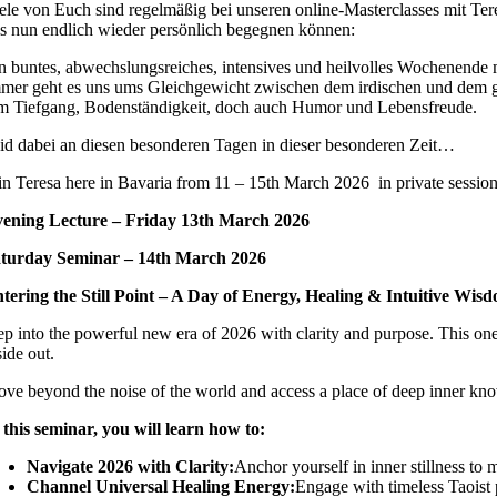
ele von Euch sind regelmäßig bei unseren online-Masterclasses mit Ter
s nun endlich wieder persönlich begegnen können:
n buntes, abwechslungsreiches, intensives und heilvolles Wochenende m
mer geht es uns ums Gleichgewicht zwischen dem irdischen und dem g
 Tiefgang, Bodenständigkeit, doch auch Humor und Lebensfreude.
id dabei an diesen besonderen Tagen in dieser besonderen Zeit…
in Teresa here in Bavaria from 11 – 15th March 2026 in private sessio
ening Lecture – Friday 13th March 2026
turday Seminar – 14th March 2026
tering the Still Point
–
A Day of Energy, Healing & Intuitive Wis
ep into the powerful new era of 2026 with clarity and purpose. This one-
side out.
ve beyond the noise of the world and access a place of deep inner knowin
 this seminar, you will learn how to:
Navigate 2026 with Clarity:
Anchor yourself in inner stillness to
Channel Universal Healing Energy:
Engage with timeless Taoist pr