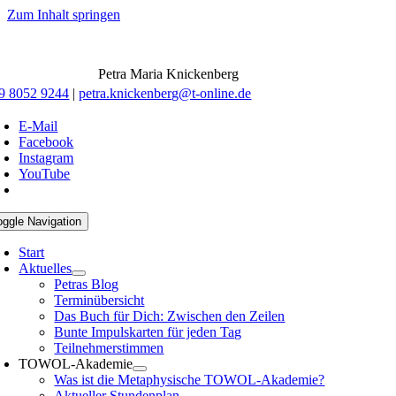
Zum Inhalt springen
Petra Maria Knickenberg
9 8052 9244
|
petra.knickenberg@t-online.de
E-Mail
Facebook
Instagram
YouTube
oggle Navigation
Start
Aktuelles
Petras Blog
Terminübersicht
Das Buch für Dich: Zwischen den Zeilen
Bunte Impulskarten für jeden Tag
Teilnehmerstimmen
TOWOL-Akademie
Was ist die Metaphysische TOWOL-Akademie?
Aktueller Stundenplan