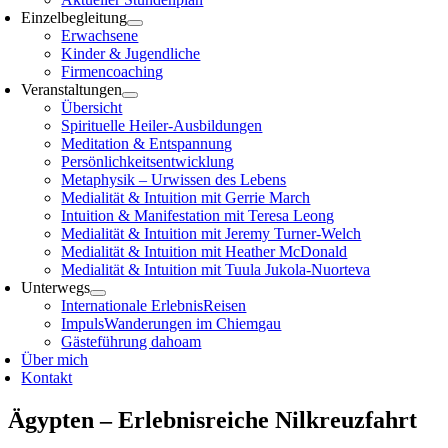
Einzelbegleitung
Erwachsene
Kinder & Jugendliche
Firmencoaching
Veranstaltungen
Übersicht
Spirituelle Heiler-Ausbildungen
Meditation & Entspannung
Persönlichkeitsentwicklung
Metaphysik – Urwissen des Lebens
Medialität & Intuition mit Gerrie March
Intuition & Manifestation mit Teresa Leong
Medialität & Intuition mit Jeremy Turner-Welch
Medialität & Intuition mit Heather McDonald
Medialität & Intuition mit Tuula Jukola-Nuorteva
Unterwegs
Internationale ErlebnisReisen
ImpulsWanderungen im Chiemgau
Gästeführung dahoam
Über mich
Kontakt
Ägypten – Erlebnisreiche Nilkreuzfahrt