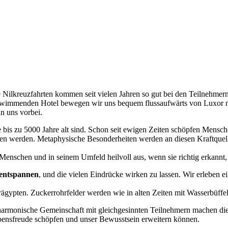
 Nilkreuzfahrten kommen seit vielen Jahren so gut bei den Teilnehmern
 schwimmenden Hotel bewegen wir uns bequem flussaufwärts von Luxor 
n uns vorbei.
ie bis zu 5000 Jahre alt sind. Schon seit ewigen Zeiten schöpfen Mensch
n werden. Metaphysische Besonderheiten werden an diesen Kraftquell
enschen und in seinem Umfeld heilvoll aus, wenn sie richtig erkannt, t
entspannen
, und die vielen Eindrücke wirken zu lassen. Wir erleben ei
erägypten. Zuckerrohrfelder werden wie in alten Zeiten mit Wasserbüffel
harmonische Gemeinschaft mit gleichgesinnten Teilnehmern machen die
bensfreude schöpfen und unser Bewusstsein erweitern können.