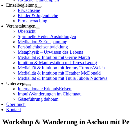
Einzelbegleitung
Erwachsene
Kinder & Jugendliche
Firmencoaching
Veranstaltungen
Übersicht
Spirituelle Heiler-Ausbildungen
Meditation & Entspannung
Persönlichkeitsentwicklung
Metaphysik – Urwissen des Lebens
Medialität & Intuition mit Gerrie March
Intuition & Manifestation mit Teresa Leong
Medialität & Intuition mit Jeremy Turner-Welch
Medialität & Intuition mit Heather McDonald
Medialität & Intuition mit Tuula Jukola-Nuorteva
Unterwegs
Internationale ErlebnisReisen
ImpulsWanderungen im Chiemgau
Gästeführung dahoam
Über mich
Kontakt
Workshop & Wanderung in Aschau mit Pe