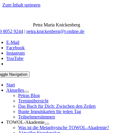
Zum Inhalt springen
Petra Maria Knickenberg
9 8052 9244
|
petra.knickenberg@t-online.de
E-Mail
Facebook
Instagram
YouTube
oggle Navigation
Start
Aktuelles
Petras Blog
Terminübersicht
Das Buch für Dich: Zwischen den Zeilen
Bunte Impulskarten für jeden Tag
Teilnehmerstimmen
TOWOL-Akademie
Was ist die Metaphysische TOWOL-Akademie?
Aktueller Stundenplan