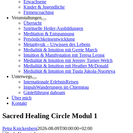
Erwachsene
Kinder & Jugendliche
Firmencoaching
Veranstaltungen
Übersicht
Spirituelle Heiler-Ausbildungen
Meditation & Entspannung
Persönlichkeitsentwicklung
Metaphysik – Urwissen des Lebens
Medialität & Intuition mit Gerrie March
Intuition & Manifestation mit Teresa Leong
Medialität & Intuition mit Jeremy Turner-Welch
Medialität & Intuition mit Heather McDonald
Medialität & Intuition mit Tuula Jukola-Nuorteva
Unterwegs
Internationale ErlebnisReisen
ImpulsWanderungen im Chiemgau
Gästeführung dahoam
Über mich
Kontakt
Sacred Healing Circle Modul 1
Petra Knickenberg
2026-08-09T00:00:00+02:00