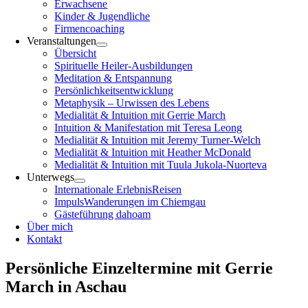
Erwachsene
Kinder & Jugendliche
Firmencoaching
Veranstaltungen
Übersicht
Spirituelle Heiler-Ausbildungen
Meditation & Entspannung
Persönlichkeitsentwicklung
Metaphysik – Urwissen des Lebens
Medialität & Intuition mit Gerrie March
Intuition & Manifestation mit Teresa Leong
Medialität & Intuition mit Jeremy Turner-Welch
Medialität & Intuition mit Heather McDonald
Medialität & Intuition mit Tuula Jukola-Nuorteva
Unterwegs
Internationale ErlebnisReisen
ImpulsWanderungen im Chiemgau
Gästeführung dahoam
Über mich
Kontakt
Persönliche Einzeltermine mit Gerrie
March in Aschau