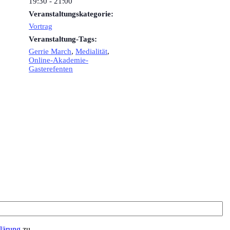
19:30 - 21:00
Veranstaltungskategorie:
Vortrag
Veranstaltung-Tags:
Gerrie March
,
Medialität
,
Online-Akademie-
Gasterefenten
lärung
zu.