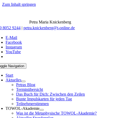
Zum Inhalt springen
Petra Maria Knickenberg
9 8052 9244
|
petra.knickenberg@t-online.de
E-Mail
Facebook
Instagram
YouTube
oggle Navigation
Start
Aktuelles
Petras Blog
Terminübersicht
Das Buch für Dich: Zwischen den Zeilen
Bunte Impulskarten für jeden Tag
Teilnehmerstimmen
TOWOL-Akademie
Was ist die Metaphysische TOWOL-Akademie?
Aktueller Stundenplan