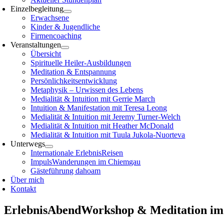
Einzelbegleitung
Erwachsene
Kinder & Jugendliche
Firmencoaching
Veranstaltungen
Übersicht
Spirituelle Heiler-Ausbildungen
Meditation & Entspannung
Persönlichkeitsentwicklung
Metaphysik – Urwissen des Lebens
Medialität & Intuition mit Gerrie March
Intuition & Manifestation mit Teresa Leong
Medialität & Intuition mit Jeremy Turner-Welch
Medialität & Intuition mit Heather McDonald
Medialität & Intuition mit Tuula Jukola-Nuorteva
Unterwegs
Internationale ErlebnisReisen
ImpulsWanderungen im Chiemgau
Gästeführung dahoam
Über mich
Kontakt
ErlebnisAbendWorkshop & Meditation im 