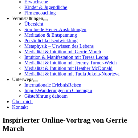
Erwachsene
Kinder & Jugendliche
Firmencoaching
Veranstaltungen
Übersicht
Spirituelle Heiler-Ausbildungen
Meditation & Entspannung
Persönlichkeitsentwicklung
Metaphysik – Urwissen des Lebens
Medialität & Intuition mit Gerrie March
Intuition & Manifestation mit Teresa Leong
Medialität & Intuition mit Jeremy Turner-Welch
Medialität & Intuition mit Heather McDonald
Medialität & Intuition mit Tuula Jukola-Nuorteva
Unterwegs
Internationale ErlebnisReisen
ImpulsWanderungen im Chiemgau
Gästeführung dahoam
Über mich
Kontakt
Inspirierter Online-Vortrag von Gerrie
March