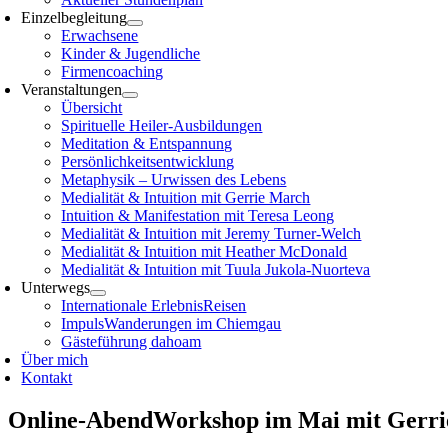
Einzelbegleitung
Erwachsene
Kinder & Jugendliche
Firmencoaching
Veranstaltungen
Übersicht
Spirituelle Heiler-Ausbildungen
Meditation & Entspannung
Persönlichkeitsentwicklung
Metaphysik – Urwissen des Lebens
Medialität & Intuition mit Gerrie March
Intuition & Manifestation mit Teresa Leong
Medialität & Intuition mit Jeremy Turner-Welch
Medialität & Intuition mit Heather McDonald
Medialität & Intuition mit Tuula Jukola-Nuorteva
Unterwegs
Internationale ErlebnisReisen
ImpulsWanderungen im Chiemgau
Gästeführung dahoam
Über mich
Kontakt
Online-AbendWorkshop im Mai mit Ger