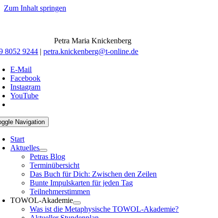
Zum Inhalt springen
Petra Maria Knickenberg
9 8052 9244
|
petra.knickenberg@t-online.de
E-Mail
Facebook
Instagram
YouTube
oggle Navigation
Start
Aktuelles
Petras Blog
Terminübersicht
Das Buch für Dich: Zwischen den Zeilen
Bunte Impulskarten für jeden Tag
Teilnehmerstimmen
TOWOL-Akademie
Was ist die Metaphysische TOWOL-Akademie?
Aktueller Stundenplan