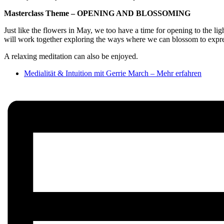
Masterclass Theme –
OPENING AND BLOSSOMING
Just like the flowers in May, we too have a time for opening to the li
will work together exploring the ways where we can blossom to express
A relaxing meditation can also be enjoyed.
Medialität & Intuition mit Gerrie March – Mehr erfahren