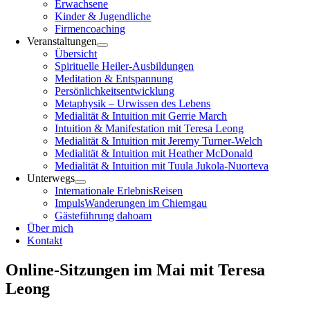
Erwachsene
Kinder & Jugendliche
Firmencoaching
Veranstaltungen
Übersicht
Spirituelle Heiler-Ausbildungen
Meditation & Entspannung
Persönlichkeitsentwicklung
Metaphysik – Urwissen des Lebens
Medialität & Intuition mit Gerrie March
Intuition & Manifestation mit Teresa Leong
Medialität & Intuition mit Jeremy Turner-Welch
Medialität & Intuition mit Heather McDonald
Medialität & Intuition mit Tuula Jukola-Nuorteva
Unterwegs
Internationale ErlebnisReisen
ImpulsWanderungen im Chiemgau
Gästeführung dahoam
Über mich
Kontakt
Online-Sitzungen im Mai mit Teresa
Leong