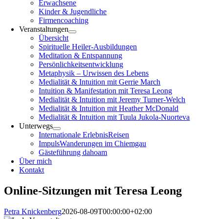
Erwachsene
Kinder & Jugendliche
Firmencoaching
Veranstaltungen
Übersicht
Spirituelle Heiler-Ausbildungen
Meditation & Entspannung
Persönlichkeitsentwicklung
Metaphysik – Urwissen des Lebens
Medialität & Intuition mit Gerrie March
Intuition & Manifestation mit Teresa Leong
Medialität & Intuition mit Jeremy Turner-Welch
Medialität & Intuition mit Heather McDonald
Medialität & Intuition mit Tuula Jukola-Nuorteva
Unterwegs
Internationale ErlebnisReisen
ImpulsWanderungen im Chiemgau
Gästeführung dahoam
Über mich
Kontakt
Online-Sitzungen mit Teresa Leong
Petra Knickenberg
2026-08-09T00:00:00+02:00