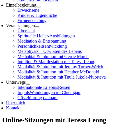
Einzelbegleitung
Erwachsene
Kinder & Jugendliche
Firmencoaching
Veranstaltungen
Übersicht
Spirituelle Heiler-Ausbildungen
Meditation & Entspannung
Persönlichkeitsentwicklung
Metaphysik – Urwissen des Lebens
Medialität & Intuition mit Gerrie March
Intuition & Manifestation mit Teresa Leong
Medialität & Intuition mit Jeremy Turner-Welch
Medialität & Intuition mit Heather McDonald
Medialität & Intuition mit Tuula Jukola-Nuorteva
Unterwegs
Internationale ErlebnisReisen
ImpulsWanderungen im Chiemgau
Gästeführung dahoam
Über mich
Kontakt
Online-Sitzungen mit Teresa Leong