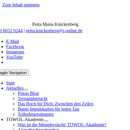
Zum Inhalt springen
Petra Maria Knickenberg
9 8052 9244
|
petra.knickenberg@t-online.de
E-Mail
Facebook
Instagram
YouTube
oggle Navigation
Start
Aktuelles
Petras Blog
Terminübersicht
Das Buch für Dich: Zwischen den Zeilen
Bunte Impulskarten für jeden Tag
Teilnehmerstimmen
TOWOL-Akademie
Was ist die Metaphysische TOWOL-Akademie?
Aktueller Stundenplan