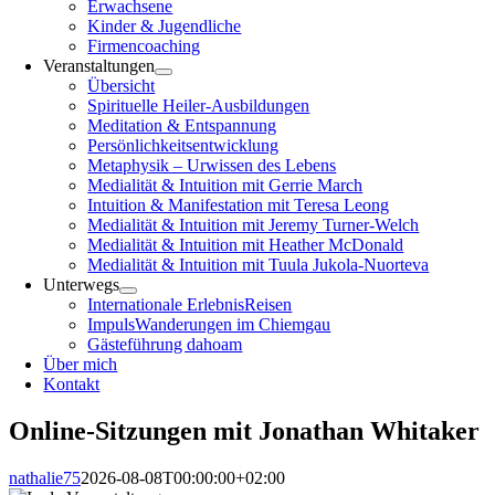
Erwachsene
Kinder & Jugendliche
Firmencoaching
Veranstaltungen
Übersicht
Spirituelle Heiler-Ausbildungen
Meditation & Entspannung
Persönlichkeitsentwicklung
Metaphysik – Urwissen des Lebens
Medialität & Intuition mit Gerrie March
Intuition & Manifestation mit Teresa Leong
Medialität & Intuition mit Jeremy Turner-Welch
Medialität & Intuition mit Heather McDonald
Medialität & Intuition mit Tuula Jukola-Nuorteva
Unterwegs
Internationale ErlebnisReisen
ImpulsWanderungen im Chiemgau
Gästeführung dahoam
Über mich
Kontakt
Online-Sitzungen mit Jonathan Whitaker
nathalie75
2026-08-08T00:00:00+02:00