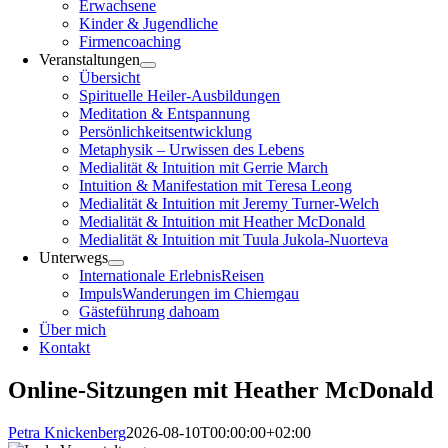
Erwachsene
Kinder & Jugendliche
Firmencoaching
Veranstaltungen
Übersicht
Spirituelle Heiler-Ausbildungen
Meditation & Entspannung
Persönlichkeitsentwicklung
Metaphysik – Urwissen des Lebens
Medialität & Intuition mit Gerrie March
Intuition & Manifestation mit Teresa Leong
Medialität & Intuition mit Jeremy Turner-Welch
Medialität & Intuition mit Heather McDonald
Medialität & Intuition mit Tuula Jukola-Nuorteva
Unterwegs
Internationale ErlebnisReisen
ImpulsWanderungen im Chiemgau
Gästeführung dahoam
Über mich
Kontakt
Online-Sitzungen mit Heather McDonald
Petra Knickenberg
2026-08-10T00:00:00+02:00