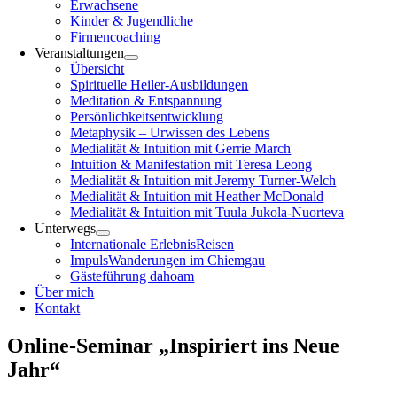
Erwachsene
Kinder & Jugendliche
Firmencoaching
Veranstaltungen
Übersicht
Spirituelle Heiler-Ausbildungen
Meditation & Entspannung
Persönlichkeitsentwicklung
Metaphysik – Urwissen des Lebens
Medialität & Intuition mit Gerrie March
Intuition & Manifestation mit Teresa Leong
Medialität & Intuition mit Jeremy Turner-Welch
Medialität & Intuition mit Heather McDonald
Medialität & Intuition mit Tuula Jukola-Nuorteva
Unterwegs
Internationale ErlebnisReisen
ImpulsWanderungen im Chiemgau
Gästeführung dahoam
Über mich
Kontakt
Online-Seminar „Inspiriert ins Neue
Jahr“