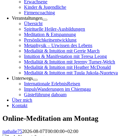
Erwachsene
Kinder & Jugendliche
Firmencoaching
Veranstaltungen
Übersicht
Spirituelle Heiler-Ausbildungen
Meditation & Entspannung
Persönlichkeitsentwicklung
Metaphysik – Urwissen des Lebens
Medialität & Intuition mit Gerrie March
Intuition & Manifestation mit Teresa Leong
Medialität & Intuition mit Jeremy Turner-Welch
Medialität & Intuition mit Heather McDonald
Medialität & Intuition mit Tuula Jukola-Nuorteva
Unterwegs
Internationale ErlebnisReisen
ImpulsWanderungen im Chiemgau
Gästeführung dahoam
Über mich
Kontakt
Online-Meditation am Montag
nathalie75
2026-08-07T00:00:00+02:00