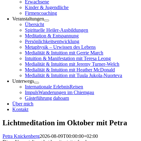
Erwachsene
Kinder & Jugendliche
Firmencoaching
Veranstaltungen
Übersicht
Spirituelle Heiler-Ausbildungen
Meditation & Entspannung
Persönlichkeitsentwicklung
Metaphysik – Urwissen des Lebens
Medialität & Intuition mit Gerrie March
Intuition & Manifestation mit Teresa Leong
Medialität & Intuition mit Jeremy Turner-Welch
Medialität & Intuition mit Heather McDonald
Medialität & Intuition mit Tuula Jukola-Nuorteva
Unterwegs
Internationale ErlebnisReisen
ImpulsWanderungen im Chiemgau
Gästeführung dahoam
Über mich
Kontakt
Lichtmeditation im Oktober mit Petra
Petra Knickenberg
2026-08-09T00:00:00+02:00