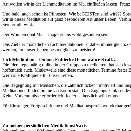
Art wollen wir in der Lichtmeditation im Mai einfließen lassen. Fra
Und bald auch schon ist Pfingsten. Wie beGEISTert sind wir??? Sorg
wir in dieser Meditation auf ganz besonderen Art unser Leben. Verbin
Sein erfüllt wird.
Der Wonnemonat Mai – möge er uns wohl gesonnen sein.
Das Ziel der monatlichen Lichtmeditationen ist dabei immer gleich: da
werden, um unser Leben bestmöglich zu meistern!
LichtMeditation – Online: Entdecke Deine wahre Kraft…
Die Idee, regelmäßig online in der Gruppe zu meditieren, hat sich in
hoffentlich auch. Mittlerweile sind diese monatlichen Termine fester B
wertvolle Kraftquelle für unser Leben.
Die Begegnung mit Menschen, die „ähnlich ticken“ motiviert und inspir
Meditationen finden online via Zoom statt. Den Zugangs-Link sende i
Keine Vorkenntnisse erforderlich. Jede/r ist herzlich willkommen.
Für Einsteiger, Fortgeschrittene und Meditationsprofis wunderbar gee
Zu meiner persönlichen MeditationsPraxis
Ich meditiere seit 1994 regelmäßig. Inzwischen also seit über 30 Ja