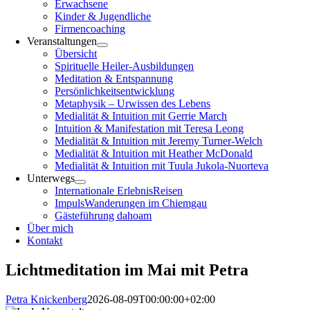
Erwachsene
Kinder & Jugendliche
Firmencoaching
Veranstaltungen
Übersicht
Spirituelle Heiler-Ausbildungen
Meditation & Entspannung
Persönlichkeitsentwicklung
Metaphysik – Urwissen des Lebens
Medialität & Intuition mit Gerrie March
Intuition & Manifestation mit Teresa Leong
Medialität & Intuition mit Jeremy Turner-Welch
Medialität & Intuition mit Heather McDonald
Medialität & Intuition mit Tuula Jukola-Nuorteva
Unterwegs
Internationale ErlebnisReisen
ImpulsWanderungen im Chiemgau
Gästeführung dahoam
Über mich
Kontakt
Lichtmeditation im Mai mit Petra
Petra Knickenberg
2026-08-09T00:00:00+02:00