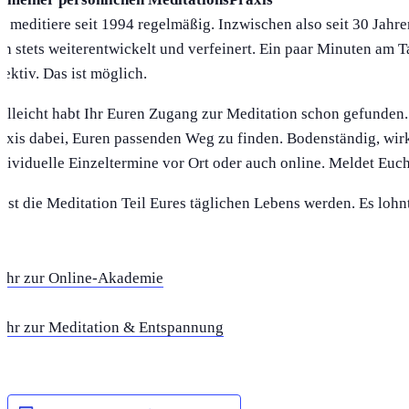
h meditiere seit 1994 regelmäßig. Inzwischen also seit 30 Jah
ch stets weiterentwickelt und verfeinert. Ein paar Minuten am 
fektiv. Das ist möglich.
elleicht habt Ihr Euren Zugang zur Meditation schon gefunden.
axis dabei, Euren passenden Weg zu finden. Bodenständig, wir
dividuelle Einzeltermine vor Ort oder auch online. Meldet Euch
sst die Meditation Teil Eures täglichen Lebens werden. Es loh
ehr zur Online-Akademie
hr zur Meditation & Entspannung