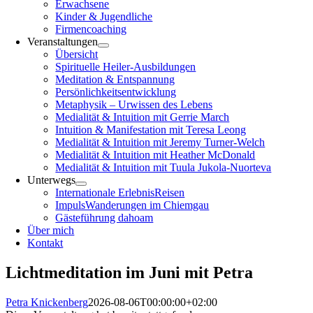
Erwachsene
Kinder & Jugendliche
Firmencoaching
Veranstaltungen
Übersicht
Spirituelle Heiler-Ausbildungen
Meditation & Entspannung
Persönlichkeitsentwicklung
Metaphysik – Urwissen des Lebens
Medialität & Intuition mit Gerrie March
Intuition & Manifestation mit Teresa Leong
Medialität & Intuition mit Jeremy Turner-Welch
Medialität & Intuition mit Heather McDonald
Medialität & Intuition mit Tuula Jukola-Nuorteva
Unterwegs
Internationale ErlebnisReisen
ImpulsWanderungen im Chiemgau
Gästeführung dahoam
Über mich
Kontakt
Lichtmeditation im Juni mit Petra
Petra Knickenberg
2026-08-06T00:00:00+02:00