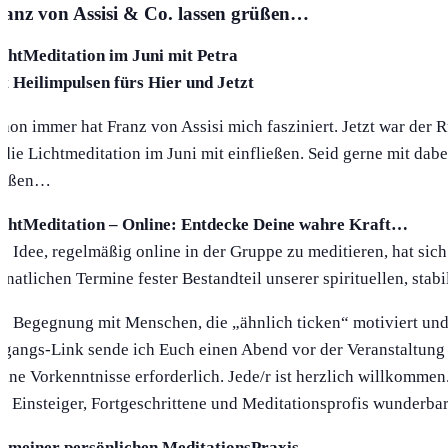
ranz von Assisi & Co. lassen grüßen…
chtMeditation im Juni mit Petra
t Heilimpulsen fürs Hier und Jetzt
hon immer hat Franz von Assisi mich fasziniert. Jetzt war der 
 die Lichtmeditation im Juni mit einfließen. Seid gerne mit da
rüßen…
chtMeditation – Online: Entdecke Deine wahre Kraft…
e Idee, regelmäßig online in der Gruppe zu meditieren, hat sich
natlichen Termine fester Bestandteil unserer spirituellen, stab
e Begegnung mit Menschen, die „ähnlich ticken“ motiviert und i
gangs-Link sende ich Euch einen Abend vor der Veranstaltung 
ine Vorkenntnisse erforderlich. Jede/r ist herzlich willkommen
r Einsteiger, Fortgeschrittene und Meditationsprofis wunderbar
 meiner persönlichen MeditationsPraxis