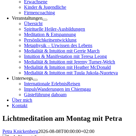
Erwachsene
Kinder & Jugendliche
Firmencoaching
Veranstaltungen
Übersicht
Spirituelle Heiler-Ausbildungen
Meditation & Entspannung
Persönlichkeitsentwicklung
Metaphysik – Urwissen des Lebens
Medialität & Intuition mit Gerrie March
Intuition & Manifestation mit Teresa Leong
Medialität & Intuition mit Jeremy Turner-Welch
Medialität & Intuition mit Heather McDonald
Medialität & Intuition mit Tuula Jukola-Nuorteva
Unterwegs
Internationale ErlebnisReisen
ImpulsWanderungen im Chiemgau
Gästeführung dahoam
Über mich
Kontakt
Lichtmeditation am Montag mit Petra
Petra Knickenberg
2026-08-08T00:00:00+02:00