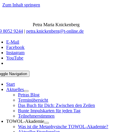
Zum Inhalt springen
Petra Maria Knickenberg
9 8052 9244
|
petra.knickenberg@t-online.de
E-Mail
Facebook
Instagram
YouTube
oggle Navigation
Start
Aktuelles
Petras Blog
Terminübersicht
Das Buch für Dich: Zwischen den Zeilen
Bunte Impulskarten für jeden Tag
Teilnehmerstimmen
TOWOL-Akademie
Was ist die Metaphysische TOWOL-Akademie?
Aktueller Stundenplan