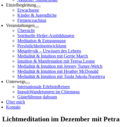
Einzelbegleitung
Erwachsene
Kinder & Jugendliche
Firmencoaching
Veranstaltungen
Übersicht
Spirituelle Heiler-Ausbildungen
Meditation & Entspannung
Persönlichkeitsentwicklung
Metaphysik – Urwissen des Lebens
Medialität & Intuition mit Gerrie March
Intuition & Manifestation mit Teresa Leong
Medialität & Intuition mit Jeremy Turner-Welch
Medialität & Intuition mit Heather McDonald
Medialität & Intuition mit Tuula Jukola-Nuorteva
Unterwegs
Internationale ErlebnisReisen
ImpulsWanderungen im Chiemgau
Gästeführung dahoam
Über mich
Kontakt
Lichtmeditation im Dezember mit Petra