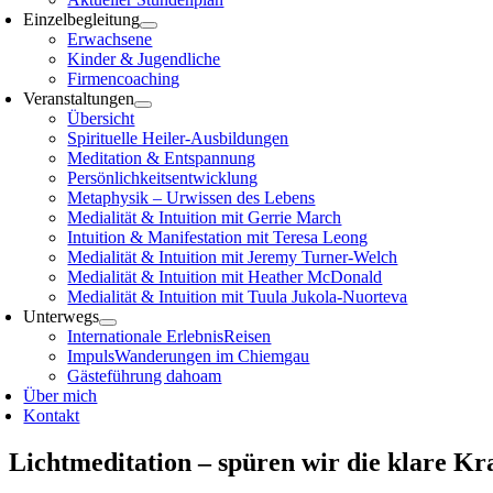
Einzelbegleitung
Erwachsene
Kinder & Jugendliche
Firmencoaching
Veranstaltungen
Übersicht
Spirituelle Heiler-Ausbildungen
Meditation & Entspannung
Persönlichkeitsentwicklung
Metaphysik – Urwissen des Lebens
Medialität & Intuition mit Gerrie March
Intuition & Manifestation mit Teresa Leong
Medialität & Intuition mit Jeremy Turner-Welch
Medialität & Intuition mit Heather McDonald
Medialität & Intuition mit Tuula Jukola-Nuorteva
Unterwegs
Internationale ErlebnisReisen
ImpulsWanderungen im Chiemgau
Gästeführung dahoam
Über mich
Kontakt
Lichtmeditation – spüren wir die klare Kr