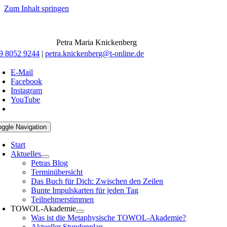
Zum Inhalt springen
Petra Maria Knickenberg
9 8052 9244
|
petra.knickenberg@t-online.de
E-Mail
Facebook
Instagram
YouTube
oggle Navigation
Start
Aktuelles
Petras Blog
Terminübersicht
Das Buch für Dich: Zwischen den Zeilen
Bunte Impulskarten für jeden Tag
Teilnehmerstimmen
TOWOL-Akademie
Was ist die Metaphysische TOWOL-Akademie?
Aktueller Stundenplan