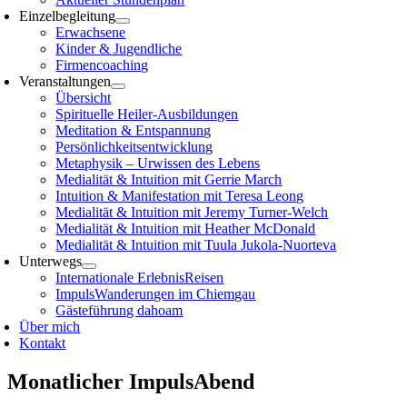
Einzelbegleitung
Erwachsene
Kinder & Jugendliche
Firmencoaching
Veranstaltungen
Übersicht
Spirituelle Heiler-Ausbildungen
Meditation & Entspannung
Persönlichkeitsentwicklung
Metaphysik – Urwissen des Lebens
Medialität & Intuition mit Gerrie March
Intuition & Manifestation mit Teresa Leong
Medialität & Intuition mit Jeremy Turner-Welch
Medialität & Intuition mit Heather McDonald
Medialität & Intuition mit Tuula Jukola-Nuorteva
Unterwegs
Internationale ErlebnisReisen
ImpulsWanderungen im Chiemgau
Gästeführung dahoam
Über mich
Kontakt
Monatlicher ImpulsAbend