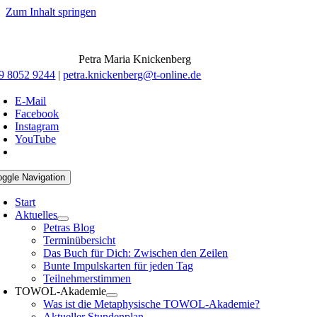
Zum Inhalt springen
Petra Maria Knickenberg
9 8052 9244
|
petra.knickenberg@t-online.de
E-Mail
Facebook
Instagram
YouTube
oggle Navigation
Start
Aktuelles
Petras Blog
Terminübersicht
Das Buch für Dich: Zwischen den Zeilen
Bunte Impulskarten für jeden Tag
Teilnehmerstimmen
TOWOL-Akademie
Was ist die Metaphysische TOWOL-Akademie?
Aktueller Stundenplan