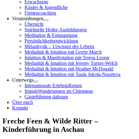
Erwachsene
Kinder & Jugendliche
Firmencoaching
Veranstaltungen
Übersicht
Spirituelle Heiler-Ausbildungen
Meditation & Entspannung
Persönlichkeitsentwicklung
Metaphysik – Urwissen des Lebens
Medialität & Intuition mit Gerrie March
Intuition & Manifestation mit Teresa Leong
Medialität & Intuition mit Jeremy Turner-Welch
Medialität & Intuition mit Heather McDonald
Medialität & Intuition mit Tuula Jukola-Nuorteva
Unterwegs
Internationale ErlebnisReisen
ImpulsWanderungen im Chiemgau
Gästeführung dahoam
Über mich
Kontakt
Freche Feen & Wilde Ritter –
Kinderführung in Aschau