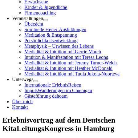
Erwachsene
Kinder & Jugendliche
Firmencoaching
Veranstaltungen
Übersicht
Spirituelle Heiler-Ausbildungen
Meditation & Entspannung
Persönlichkeitsentwicklung
Metaphysik – Urwissen des Lebens
Medialität & Intuition mit Gerrie March
Intuition & Manifestation mit Teresa Leong
Medialität & Intuition mit Jeremy Turner-Welch
Medialität & Intuition mit Heather McDonald
Medialität & Intuition mit Tuula Jukola-Nuorteva
Unterwegs
Internationale ErlebnisReisen
ImpulsWanderungen im Chiemgau
Gästeführung dahoam
Über mich
Kontakt
Erlebnisvortrag auf dem Deutschen
KitaLeitungsKongress in Hamburg