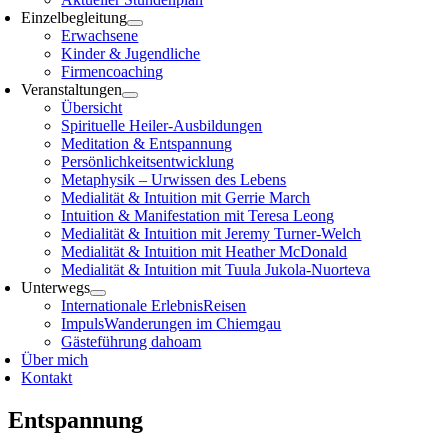
Einzelbegleitung
Erwachsene
Kinder & Jugendliche
Firmencoaching
Veranstaltungen
Übersicht
Spirituelle Heiler-Ausbildungen
Meditation & Entspannung
Persönlichkeitsentwicklung
Metaphysik – Urwissen des Lebens
Medialität & Intuition mit Gerrie March
Intuition & Manifestation mit Teresa Leong
Medialität & Intuition mit Jeremy Turner-Welch
Medialität & Intuition mit Heather McDonald
Medialität & Intuition mit Tuula Jukola-Nuorteva
Unterwegs
Internationale ErlebnisReisen
ImpulsWanderungen im Chiemgau
Gästeführung dahoam
Über mich
Kontakt
Entspannung