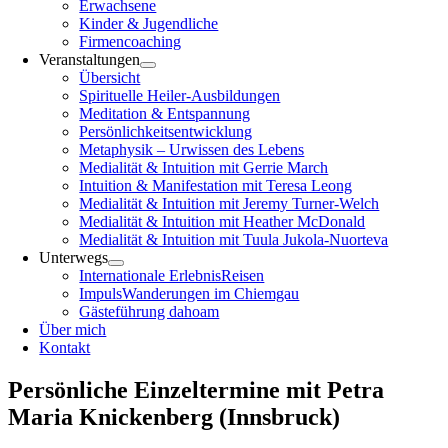
Erwachsene
Kinder & Jugendliche
Firmencoaching
Veranstaltungen
Übersicht
Spirituelle Heiler-Ausbildungen
Meditation & Entspannung
Persönlichkeitsentwicklung
Metaphysik – Urwissen des Lebens
Medialität & Intuition mit Gerrie March
Intuition & Manifestation mit Teresa Leong
Medialität & Intuition mit Jeremy Turner-Welch
Medialität & Intuition mit Heather McDonald
Medialität & Intuition mit Tuula Jukola-Nuorteva
Unterwegs
Internationale ErlebnisReisen
ImpulsWanderungen im Chiemgau
Gästeführung dahoam
Über mich
Kontakt
Persönliche Einzeltermine mit Petra
Maria Knickenberg (Innsbruck)