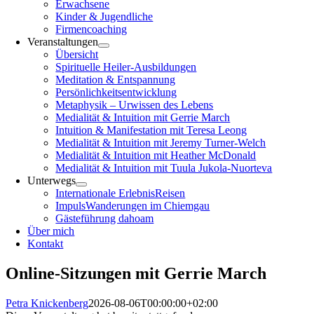
Erwachsene
Kinder & Jugendliche
Firmencoaching
Veranstaltungen
Übersicht
Spirituelle Heiler-Ausbildungen
Meditation & Entspannung
Persönlichkeitsentwicklung
Metaphysik – Urwissen des Lebens
Medialität & Intuition mit Gerrie March
Intuition & Manifestation mit Teresa Leong
Medialität & Intuition mit Jeremy Turner-Welch
Medialität & Intuition mit Heather McDonald
Medialität & Intuition mit Tuula Jukola-Nuorteva
Unterwegs
Internationale ErlebnisReisen
ImpulsWanderungen im Chiemgau
Gästeführung dahoam
Über mich
Kontakt
Online-Sitzungen mit Gerrie March
Petra Knickenberg
2026-08-06T00:00:00+02:00