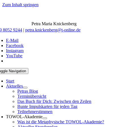
Zum Inhalt springen
Petra Maria Knickenberg
9 8052 9244
|
petra.knickenberg@t-online.de
E-Mail
Facebook
Instagram
YouTube
oggle Navigation
Start
Aktuelles
Petras Blog
Terminübersicht
Das Buch für Dich: Zwischen den Zeilen
Bunte Impulskarten für jeden Tag
Teilnehmerstimmen
TOWOL-Akademie
Was ist die Metaphysische TOWOL-Akademie?
Aktueller Stundenplan