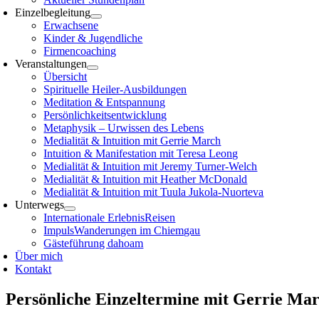
Einzelbegleitung
Erwachsene
Kinder & Jugendliche
Firmencoaching
Veranstaltungen
Übersicht
Spirituelle Heiler-Ausbildungen
Meditation & Entspannung
Persönlichkeitsentwicklung
Metaphysik – Urwissen des Lebens
Medialität & Intuition mit Gerrie March
Intuition & Manifestation mit Teresa Leong
Medialität & Intuition mit Jeremy Turner-Welch
Medialität & Intuition mit Heather McDonald
Medialität & Intuition mit Tuula Jukola-Nuorteva
Unterwegs
Internationale ErlebnisReisen
ImpulsWanderungen im Chiemgau
Gästeführung dahoam
Über mich
Kontakt
Persönliche Einzeltermine mit Gerrie Mar