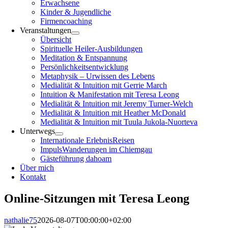
Erwachsene
Kinder & Jugendliche
Firmencoaching
Veranstaltungen
Übersicht
Spirituelle Heiler-Ausbildungen
Meditation & Entspannung
Persönlichkeitsentwicklung
Metaphysik – Urwissen des Lebens
Medialität & Intuition mit Gerrie March
Intuition & Manifestation mit Teresa Leong
Medialität & Intuition mit Jeremy Turner-Welch
Medialität & Intuition mit Heather McDonald
Medialität & Intuition mit Tuula Jukola-Nuorteva
Unterwegs
Internationale ErlebnisReisen
ImpulsWanderungen im Chiemgau
Gästeführung dahoam
Über mich
Kontakt
Online-Sitzungen mit Teresa Leong
nathalie75
2026-08-07T00:00:00+02:00