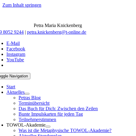
Zum Inhalt springen
Petra Maria Knickenberg
9 8052 9244
|
petra.knickenberg@t-online.de
E-Mail
Facebook
Instagram
YouTube
oggle Navigation
Start
Aktuelles
Petras Blog
Terminübersicht
Das Buch für Dich: Zwischen den Zeilen
Bunte Impulskarten für jeden Tag
Teilnehmerstimmen
TOWOL-Akademie
Was ist die Metaphysische TOWOL-Akademie?
Aktueller Stundenplan