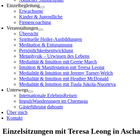
Einzelbegleitung
Erwachsene
Kinder & Jugendliche
Firmencoaching
Veranstaltungen
Übersicht
Spirituelle Heiler-Ausbildungen
Meditation & Entspannung
Persönlichkeitsentwicklung
Metaphysik – Urwissen des Lebens
Medialität & Intuition mit Gerrie March
Intuition & Manifestation mit Teresa Leong
Medialität & Intuition mit Jeremy Turner-Welch
Medialität & Intuition mit Heather McDonald
Medialität & Intuition mit Tuula Jukola-Nuorteva
Unterwegs
Internationale ErlebnisReisen
ImpulsWanderungen im Chiemgau
Gästeführung dahoam
Über mich
Kontakt
Einzelsitzungen mit Teresa Leong in Asch