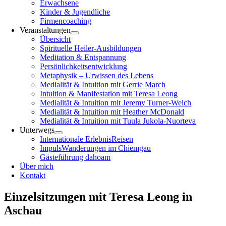
Erwachsene
Kinder & Jugendliche
Firmencoaching
Veranstaltungen
Übersicht
Spirituelle Heiler-Ausbildungen
Meditation & Entspannung
Persönlichkeitsentwicklung
Metaphysik – Urwissen des Lebens
Medialität & Intuition mit Gerrie March
Intuition & Manifestation mit Teresa Leong
Medialität & Intuition mit Jeremy Turner-Welch
Medialität & Intuition mit Heather McDonald
Medialität & Intuition mit Tuula Jukola-Nuorteva
Unterwegs
Internationale ErlebnisReisen
ImpulsWanderungen im Chiemgau
Gästeführung dahoam
Über mich
Kontakt
Einzelsitzungen mit Teresa Leong in
Aschau